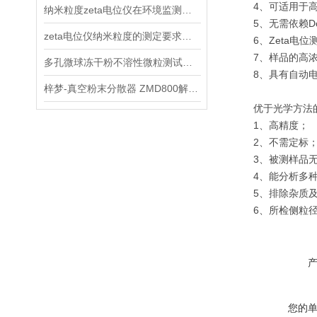
4、可适用于高导电(h
纳米粒度zeta电位仪在环境监测中的应用
5、无需依赖Dou
zeta电位仪纳米粒度的测定要求及测试方法
6、Zeta电位
7、样品的高浓度
多孔微球冻干粉不溶性微粒测试方法探究
8、具有自动电
梓梦-真空粉末分散器 ZMD800解锁粉末观察新维度
优于光学方法的
1、高精度；
2、不需定标
3、被测样品无
4、能分析多种
5、排除杂质及
6、所检侧粒径范围
您的