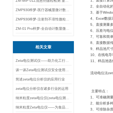
1、直接计算ze
ZM-MIP 01Z混悬剂微粒检测 显微计数法不溶性微粒仪
2、全自动化的
ZMP930梓梦-医疗器械显微计数微粒仪
3、基于Windo
4、Excel数
ZMP930梓梦-注射剂不溶性微粒检测仪
5、直接测量多
ZM-01 Pro梓梦-全自动计数显微计数法不溶性微粒仪
6、压差与电位
7、可靠和简单
8、直接数据传
相关文章
9、样品池尺寸在
10、在线电导率
Zeta电位测试仪——助力化工行业提升产品质量
11、样品池选件
谈一谈Zeta电位测试仪安全使用要求
流动电位法zet
简述zeta电位分析仪的应用行业
zeta电位分析仪在诸多行业的运用
主要特点：
1、可准确测量
纳米粒度zeta电位仪(zeta电位测试仪)
2、能分析多种
纳米粒度Zeta电位仪——为食品安全提供保障
3、可排除杂质