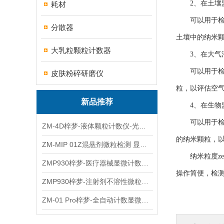
2、在土壤
耗材
可以用于检测
分散器
土壤中的纳米
大乳粒颗粒计数器
3、在大气污
可以用于检测
皮肤粉碎研磨仪
粒，以评估空
新品推荐
4、在生物
可以用于检测
ZM-4D梓梦-液体颗粒计数仪-光散射法/光阻法
的纳米颗粒，
ZM-MIP 01Z混悬剂微粒检测 显微计数法不溶性微粒仪
纳米粒度ze
ZMP930梓梦-医疗器械显微计数微粒仪
操作简便，检
ZMP930梓梦-注射剂不溶性微粒检测仪
ZM-01 Pro梓梦-全自动计数显微计数法不溶性微粒仪