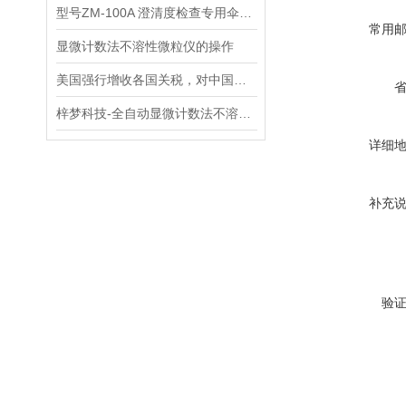
型号ZM-100A 澄清度检查专用伞棚灯
常用
显微计数法不溶性微粒仪的操作
美国强行增收各国关税，对中国市场来说全是坏事吗？
梓梦科技-全自动显微计数法不溶性微粒仪在注射剂不溶性微粒检查中的应用
详细
补充
验