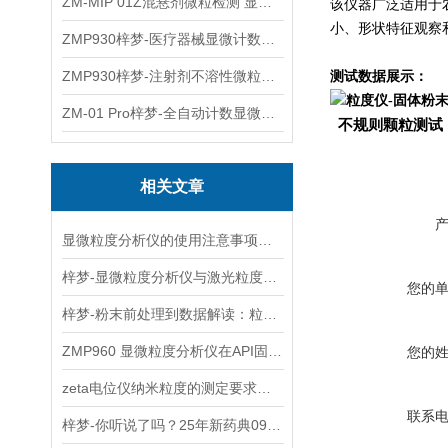
ZM-MIP 01Z混悬剂微粒检测 显微计数法不溶性微粒仪
该仪器广泛适用于
小、形状特征观察
ZMP930梓梦-医疗器械显微计数微粒仪
ZMP930梓梦-注射剂不溶性微粒检测仪
测试数据展示：
ZM-01 Pro梓梦-全自动计数显微计数法不溶性微粒仪
不规则颗粒测试
相关文章
显微粒度分析仪的使用注意事项有哪些？
梓梦-显微粒度分析仪与激光粒度仪：粒度分析核心数据对比
您的
梓梦-粉末前处理到数据解读：粒度粒形分析全流程解决方案
ZMP960 显微粒度分析仪在API固体粉末粒度粒形分析中的应用
您的
zeta电位仪纳米粒度的测定要求及测试方法
联系
梓梦-你听说了吗？25年新药典0982章节做出了新修订！