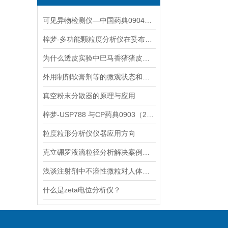
可见异物检测仪—中国药典0904可见异物检查法
梓梦-多功能颗粒度分析仪在妥布霉素地塞米松滴眼液中粒度测试应用
为什么透皮实验中巴马香猪猪皮更受欢迎？
外用制剂软膏剂等的微观状态和粒径测定方法（0982显微镜法）
真空粉末分散器的原理与应用
梓梦-USP788 与CP药典0903（25年版）不溶性微粒检测对比分析--不同点
粒度粒形分析仪仪器应用方向
克立硼罗液滴粒径分析解决案例分享
浅谈注射剂中不溶性微粒对人体的危害
什么是zeta电位分析仪？