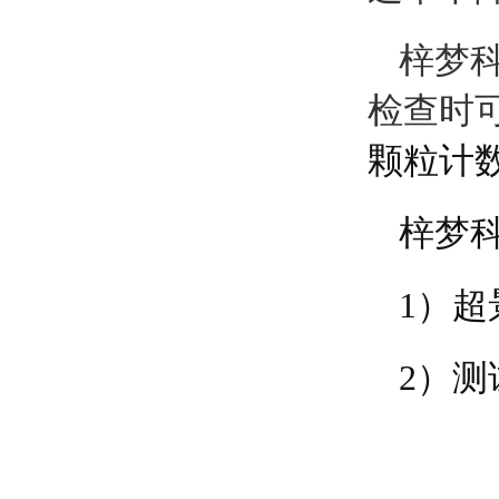
梓梦
检查
时
颗粒计
梓梦
1）
超
2）
测