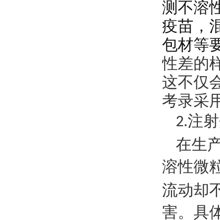
测不溶
疫苗，
包材等
性差的
这不仅
考录采
注射
2.
在生
溶性
微
流动却
害。具