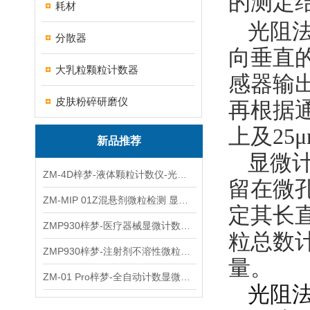
的测定
耗材
光阻
分散器
向垂直
大乳粒颗粒计数器
感器输
皮肤粉碎研磨仪
再根据
上及25
新品推荐
显微
ZM-4D梓梦-液体颗粒计数仪-光散射法/光阻法
留在微
ZM-MIP 01Z混悬剂微粒检测 显微计数法不溶性微粒仪
定其长直
ZMP930梓梦-医疗器械显微计数微粒仪
粒总数
ZMP930梓梦-注射剂不溶性微粒检测仪
量。
ZM-01 Pro梓梦-全自动计数显微计数法不溶性微粒仪
光阻