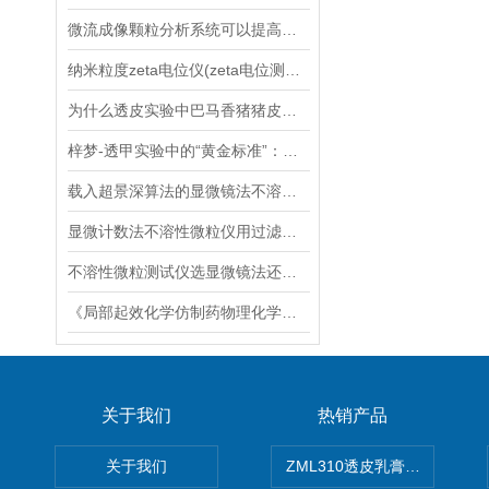
微流成像颗粒分析系统可以提高颗粒分析的效率和准确性
纳米粒度zeta电位仪(zeta电位测试仪)
为什么透皮实验中巴马香猪猪皮更受欢迎？
梓梦-透甲实验中的“黄金标准”：牛蹄甲与羊蹄甲，为何备受青睐？
载入超景深算法的显微镜法不溶性微粒仪
显微计数法不溶性微粒仪用过滤膜25mm直径
不溶性微粒测试仪选显微镜法还是光阻法，有答案了
《局部起效化学仿制药物理化学及结构特性研究技术指导原则》（征求意见稿）
关于我们
热销产品
关于我们
ZML310透皮乳膏粒度晶型分