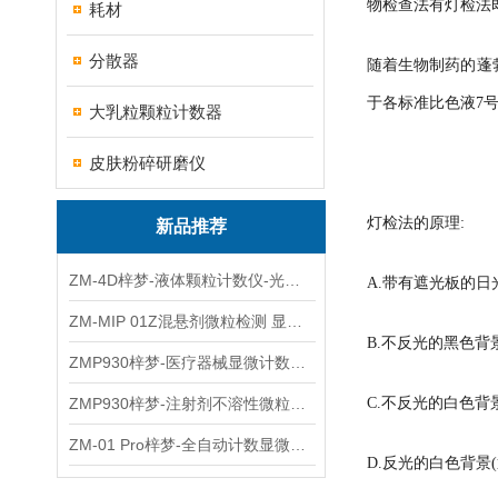
物检查法有灯检法
耗材
分散器
随着生物制药的蓬
于各标准比色液7
大乳粒颗粒计数器
皮肤粉碎研磨仪
灯检法的原理:
新品推荐
ZM-4D梓梦-液体颗粒计数仪-光散射法/光阻法
A.带有遮光板的日光
ZM-MIP 01Z混悬剂微粒检测 显微计数法不溶性微粒仪
B.不反光的黑色背景
ZMP930梓梦-医疗器械显微计数微粒仪
ZMP930梓梦-注射剂不溶性微粒检测仪
C.不反光的白色背
ZM-01 Pro梓梦-全自动计数显微计数法不溶性微粒仪
D.反光的白色背景