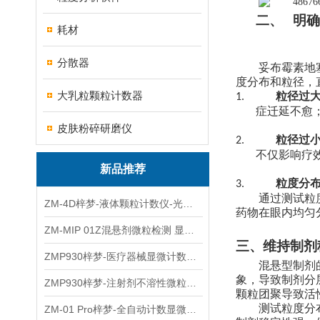
二、
明确
耗材
分散器
妥布霉素地
度分布和粒径，
大乳粒颗粒计数器
粒径过
1.
症迁延不愈
皮肤粉碎研磨仪
粒径过
2.
不仅影响疗
新品推荐
粒度分
3.
通过测试粒
ZM-4D梓梦-液体颗粒计数仪-光散射法/光阻法
药物在眼内均匀
ZM-MIP 01Z混悬剂微粒检测 显微计数法不溶性微粒仪
三、维持制剂
ZMP930梓梦-医疗器械显微计数微粒仪
混悬型制剂
象，导致制剂分
ZMP930梓梦-注射剂不溶性微粒检测仪
颗粒团聚导致活
测试粒度分
ZM-01 Pro梓梦-全自动计数显微计数法不溶性微粒仪