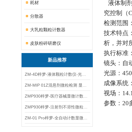
液体制
耗材
究控制（C
分散器
检测范围
大乳粒颗粒计数器
技术特点
析，并对
皮肤粉碎研磨仪
执行标准
新品推荐
镜头：自
光源：
45
ZM-4D梓梦-液体颗粒计数仪-光散射法/光阻法
成像系统
ZM-MIP 01Z混悬剂微粒检测 显微计数法不溶性微粒仪
视场：
14
ZMP930梓梦-医疗器械显微计数微粒仪
参数：
2
ZMP930梓梦-注射剂不溶性微粒检测仪
ZM-01 Pro梓梦-全自动计数显微计数法不溶性微粒仪