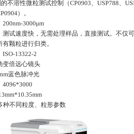
剂的不溶性微粒测试控制（
CP0903、USP788
P0904）。
：
200nm-3000μm
：测试速度快，无需处理样品，直接测试。不仅
所有颗粒进行归类。
：
ISO-13322-2
动变倍远心镜头
0nm蓝色脉冲光
：
4096*3000
.13mm*10.35mm
0多种不同粒度、粒形参数