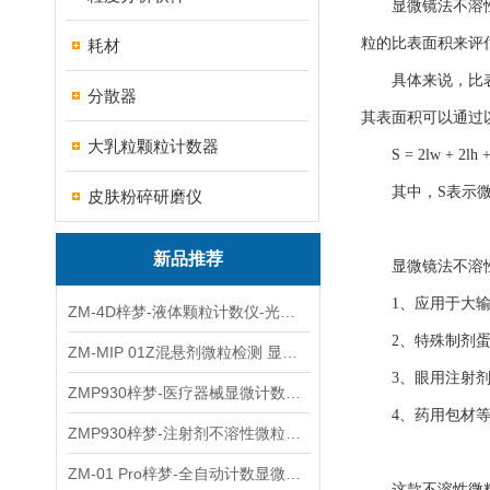
显微镜法不溶性微
粒的比表面积来评
耗材
具体来说，比表面
分散器
其表面积可以通过
大乳粒颗粒计数器
S = 2lw + 2lh +
其中，S表示微粒
皮肤粉碎研磨仪
新品推荐
显微镜法不溶性
1、应用于大输
ZM-4D梓梦-液体颗粒计数仪-光散射法/光阻法
2、特殊制剂蛋白
ZM-MIP 01Z混悬剂微粒检测 显微计数法不溶性微粒仪
3、眼用注射剂
ZMP930梓梦-医疗器械显微计数微粒仪
4、药用包材等
ZMP930梓梦-注射剂不溶性微粒检测仪
ZM-01 Pro梓梦-全自动计数显微计数法不溶性微粒仪
这款不溶性微粒仪