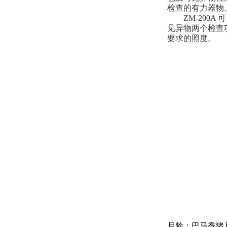
检查的有力器
ZM-
2
00A
见异物两个检查项
要求的照度。
月龄：巴马香猪月龄