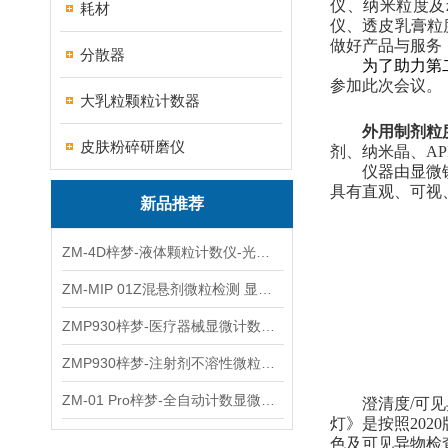
仪、纳米粒度及z
耗材
仪
、
透皮乳膏粒
做好产品与服务
分散器
为了助力
第
参加此次会议。
大乳粒颗粒计数器
外用制剂粒
皮肤粉碎研磨仪
剂、纳米晶、A
仪器由显微
具有直观、可视
新品推荐
ZM-4D梓梦-液体颗粒计数仪-光散射法/光阻法
ZM-MIP 01Z混悬剂微粒检测 显微计数法不溶性微粒仪
ZMP930梓梦-医疗器械显微计数微粒仪
ZMP930梓梦-注射剂不溶性微粒检测仪
ZM-01 Pro梓梦-全自动计数显微计数法不溶性微粒仪
澄清度
/
可见
灯》是按照20
20
色
及可见异物
检