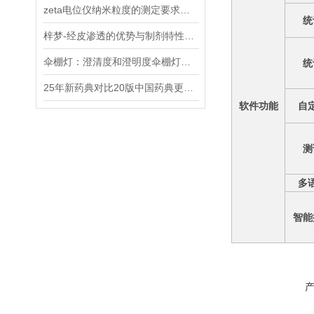
zeta电位仪纳米粒度的测定要求及测试方法
统
梓梦-经皮渗透的优势与制剂特性下皮肤的选择
伞棚灯：澄清度和澄明度伞棚灯系列
统
25年新药典对比20版中国药典更新了哪些新内容？--0902澄清度检查法
软件功能
自
测
多
智能