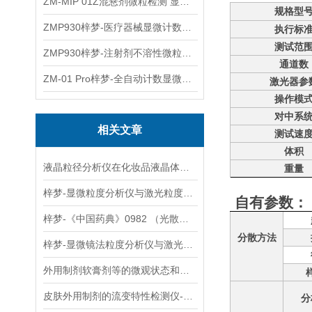
ZM-MIP 01Z混悬剂微粒检测 显微计数法不溶性微粒仪
规格型
ZMP930梓梦-医疗器械显微计数微粒仪
执行标
测试范
ZMP930梓梦-注射剂不溶性微粒检测仪
通道数
ZM-01 Pro梓梦-全自动计数显微计数法不溶性微粒仪
激光器参
操作模
对中系
相关文章
测试速
体积
液晶粒径分析仪在化妆品液晶体系中的研发与质控一体化解决方案
重量
梓梦-显微粒度分析仪与激光粒度仪：粒度分析核心数据对比
自有参数：
梓梦-《中国药典》0982 （光散射法）20 版与 25 版对比以及未来发展趋势
分散方法
梓梦-显微镜法粒度分析仪与激光粒度仪相比，优势在哪里？
外用制剂软膏剂等的微观状态和粒径测定方法（0982显微镜法）
皮肤外用制剂的流变特性检测仪-流变仪
分