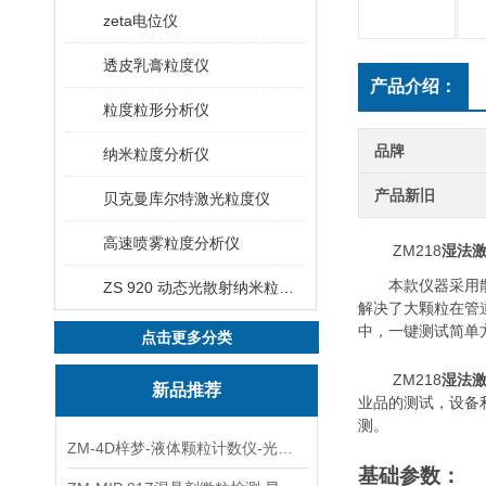
zeta电位仪
透皮乳膏粒度仪
产品介绍：
粒度粒形分析仪
品牌
纳米粒度分析仪
产品新旧
贝克曼库尔特激光粒度仪
高速喷雾粒度分析仪
ZM
218
湿法
本款仪器采用
ZS 920 动态光散射纳米粒度仪
解决了大颗粒在管
中，一键测试简单
点击更多分类
ZM
218
湿法
新品推荐
业品的测试，设备
测。
ZM-4D梓梦-液体颗粒计数仪-光散射法/光阻法
基础
参数：