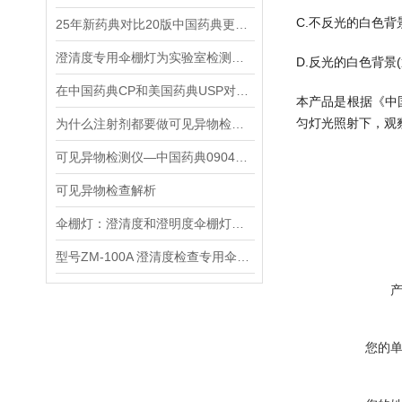
C.不反光的白色背
25年新药典对比20版中国药典更新了哪些新内容？--0902澄清度检查法
澄清度专用伞棚灯为实验室检测提供精准光源
D.反光的白色背景
在中国药典CP和美国药典USP对澄清度检测要求中梓梦科技是如何执行的？
本产品是根据《中
匀灯光照射下，观
为什么注射剂都要做可见异物检测？
可见异物检测仪—中国药典0904可见异物检查法
可见异物检查解析
伞棚灯：澄清度和澄明度伞棚灯系列
型号ZM-100A 澄清度检查专用伞棚灯
您的