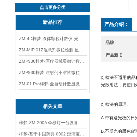
点击更多分类
新品推荐
产品介绍：
ZM-4D梓梦-液体颗粒计数仪-光散射法/光阻法
品牌
ZM-MIP 01Z混悬剂微粒检测 显微计数法不溶性微粒仪
产品新旧
ZMP930梓梦-医疗器械显微计数微粒仪
ZMP930梓梦-注射剂不溶性微粒检测仪
灯检法不适用的品
ZM-01 Pro梓梦-全自动计数显微计数法不溶性微粒仪
光散射法，要使用
灯检法的原理:
相关文章
A.带有遮光板的日光
梓梦-ZM-200A 伞棚灯一台设备适配三项药典标准
B.不反光的黑色背景
梓梦-基于中国药典 0902 澄清度第一法（目视法）伞棚灯浊度观察测试